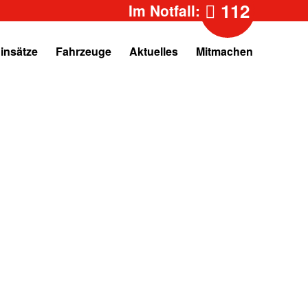
112
Im Notfall:
insätze
Fahrzeuge
Aktuelles
Mitmachen