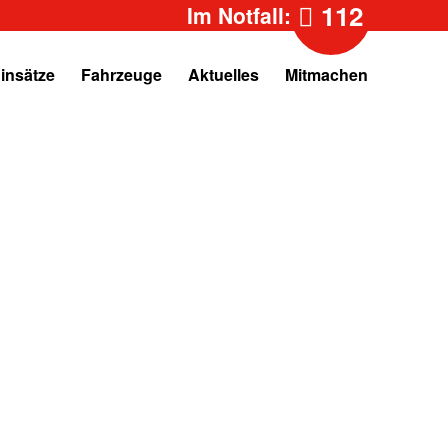
112
Im Notfall:
insätze
Fahrzeuge
Aktuelles
Mitmachen