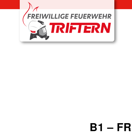
B1 – F