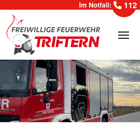
112
Im Notfall: