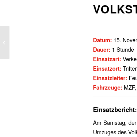
VOLKS
Datum:
15. Nove
THL 1 – Ölspur
Dauer:
1 Stunde
Einsatzart:
Verke
Einsatzort:
Trifte
Einsatzleiter:
Feu
Fahrzeuge:
MZF, 
Einsatzbericht:
Am Samstag, den 1
Umzuges des Volk