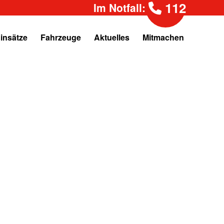
112
Im Notfall:
insätze
Fahrzeuge
Aktuelles
Mitmachen