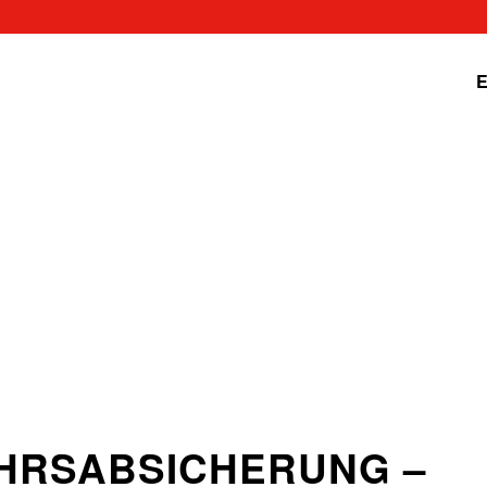
E
HRSABSICHERUNG –