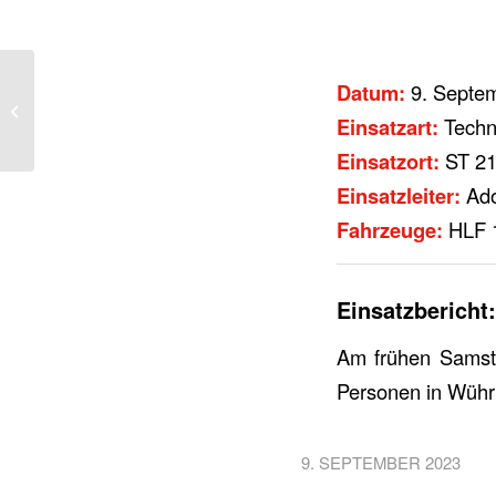
Datum:
9. Septem
THL 3 – Pkw gegen
Einsatzart:
Techni
LKW
Einsatzort:
ST 21
Einsatzleiter:
Ado
Fahrzeuge:
HLF 
Einsatzbericht:
Am frühen Samsta
Personen in Wühr b
9. SEPTEMBER 2023