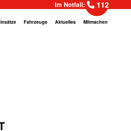
112
Im Notfall:
insätze
Fahrzeuge
Aktuelles
Mitmachen
T