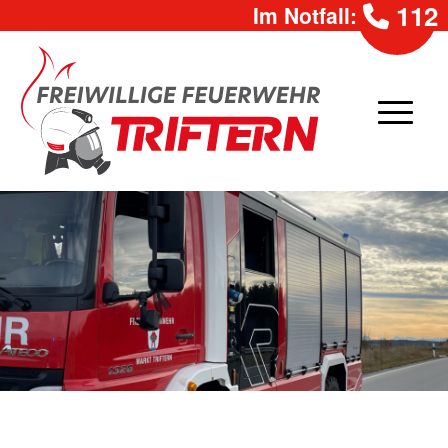
112
Im Notfall: