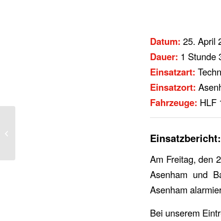
Datum:
25. April
Dauer:
1 Stunde 
Einsatzart:
Techni
Einsatzort:
Asen
Fahrzeuge:
HLF 
ABC 1 – Gasaustritt im
Einsatzbericht:
Freien
Am Freitag, den 
Asenham und Ba
Asenham alarmier
Bei unserem Eintre