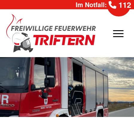
112
Im Notfall: