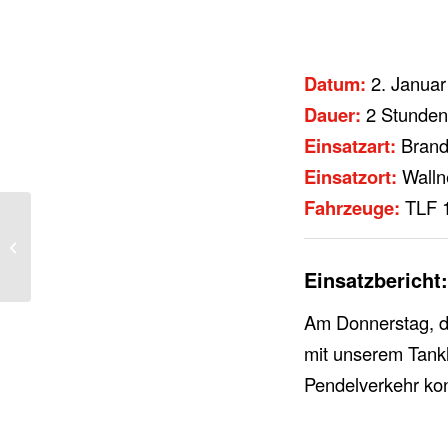
Datum:
2. Januar
Dauer:
2 Stunden
Einsatzart:
Bran
Einsatzort:
Walln
Fahrzeuge:
TLF 1
THL 1 Verkehrsunfall
mit PKW
Einsatzbericht:
Am Donnerstag, d
mit unserem Tank
Pendelverkehr kon