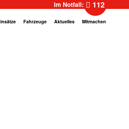
112
Im Notfall:
insätze
Fahrzeuge
Aktuelles
Mitmachen