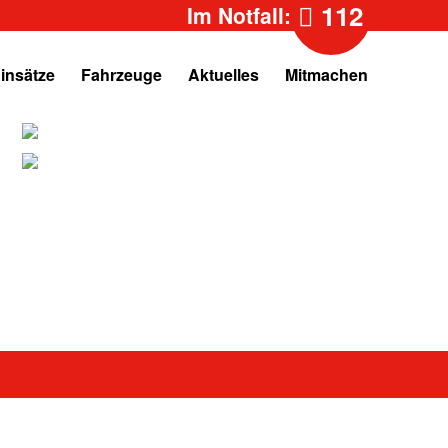
112
Im Notfall:
insätze
Fahrzeuge
Aktuelles
Mitmachen